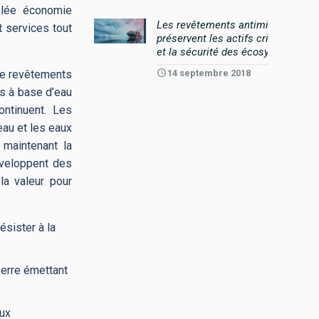
elée économie
Les revêtements antimicrobiens
t services tout
préservent les actifs critiques
et la sécurité des écosystèmes
14 septembre 2018
 de revêtements
ts à base d’eau
ontinuent. Les
eau et les eaux
 maintenant la
éveloppent des
la valeur pour
ésister à la
verre émettant
eux