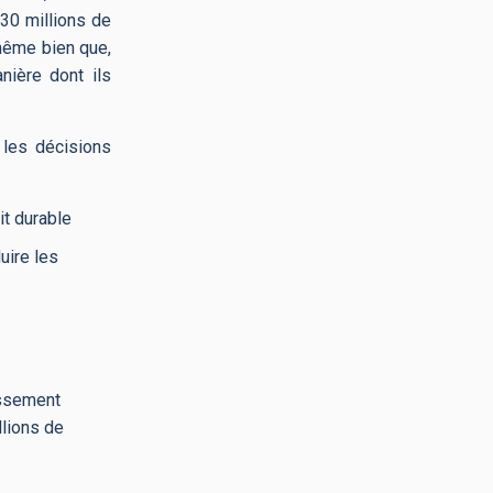
30 millions de
 même bien que,
nière dont ils
 les décisions
it durable
uire les
issement
llions de