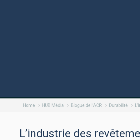
Home
HUB Média
Blogue de l’ACR
Durabilité
L’
L’industrie des revêteme