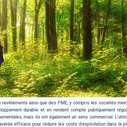
e revêtements ainsi que des PME, y compris les sociétés mem
eloppement durable et en rendent compte publiquement régul
ementales, mais ils ont également un sens commercial. L’utilis
 avérée efficace pour réduire les coûts d’exploitation dans la p