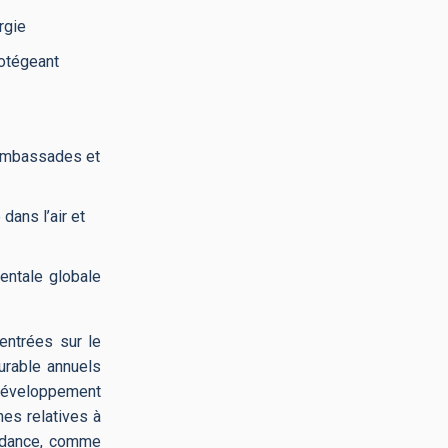
rgie
rotégeant
 ambassades et
dans l’air et
entale globale
entrées sur le
urable annuels
u développement
nes relatives à
tendance, comme