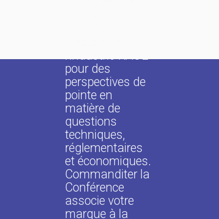
canadienne sur
les revêtements
est la source
crédible de
l’industrie RAOE
pour des
perspectives de
pointe en
matière de
questions
techniques,
réglementaires
et économiques.
Commanditer la
Conférence
associe votre
marque à la