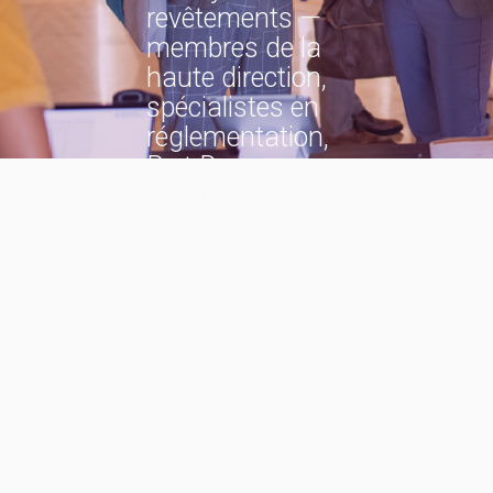
revêtements —
membres de la
haute direction,
spécialistes en
réglementation,
R et D,
marketing et
ventes — il s’agit
d’une occasion
exceptionnelle de
présenter votre
organisation
directement aux
décideurs qui
façonnent
l’industrie.