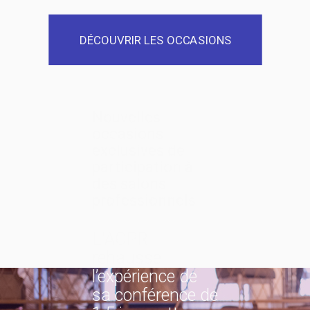
DÉCOUVRIR LES OCCASIONS
Nouvelles
occasions
exclusives de
participation à
des salons
professionnels
L'ACPR
rehausse
l’expérience de
sa conférence de