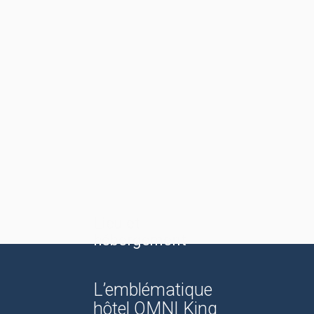
Lieu et
hébergement
L’emblématique
hôtel OMNI King