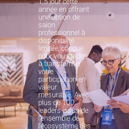
1,5 jour cette
année en offrant
une option de
salon
professionnel à
disponibilité
limitée, conçue
pour vous aider
à transformer
votre
participation en
valeur
mesurable. Avec
plus de 100
leaders issus de
l’ensemble de
l’écosystème des