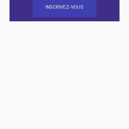
INSCRIVEZ-VOUS
Mettez votre
marque en valeur :
commanditez la
Conférence
canadienne sur
les revêtements
La Conférence