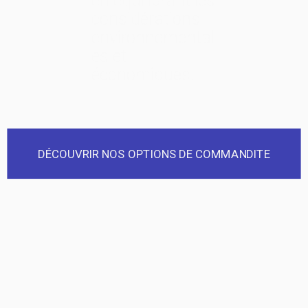
en équilibrant les
considérations
environnemental
es et
économiques.
DÉCOUVRIR NOS OPTIONS DE COMMANDITE