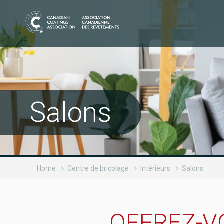
Salons
Home
Centre de bricolage
Intérieurs
Salons
OFFREZ-V